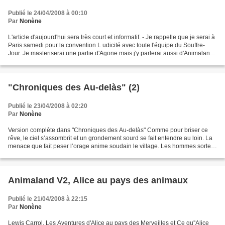
Publié le 24/04/2008 à 00:10
Par
Nonène
L'article d'aujourd'hui sera très court et informatif. - Je rappelle que je serai à
Paris samedi pour la convention L udicité avec toute l'équipe du Souffre-
Jour. Je masteriserai une partie d'Agone mais j'y parlerai aussi d'Animaland.
J'espère trouver...
"Chroniques des Au-delàs" (2)
Publié le 23/04/2008 à 02:20
Par
Nonène
Version complète dans "Chroniques des Au-delàs" Comme pour briser ce
rêve, le ciel s’assombrit et un grondement sourd se fait entendre au loin. La
menace que fait peser l’orage anime soudain le village. Les hommes sortent
précipitamment de la maison commune...
Animaland V2, Alice au pays des animaux
Publié le 21/04/2008 à 22:15
Par
Nonène
Lewis Carrol, Les Aventures d'Alice au pays des Merveilles et Ce qu''Alice