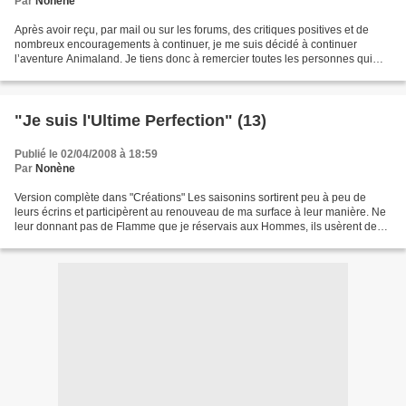
Par
Nonène
Après avoir reçu, par mail ou sur les forums, des critiques positives et de
nombreux encouragements à continuer, je me suis décidé à continuer
l’aventure Animaland. Je tiens donc à remercier toutes les personnes qui
croient en mon travail. Comme annoncé...
"Je suis l'Ultime Perfection" (13)
Publié le 02/04/2008 à 18:59
Par
Nonène
Version complète dans "Créations" Les saisonins sortirent peu à peu de
leurs écrins et participèrent au renouveau de ma surface à leur manière. Ne
leur donnant pas de Flamme que je réservais aux Hommes, ils usèrent des
pouvoirs de leur Dame à l’exemple...