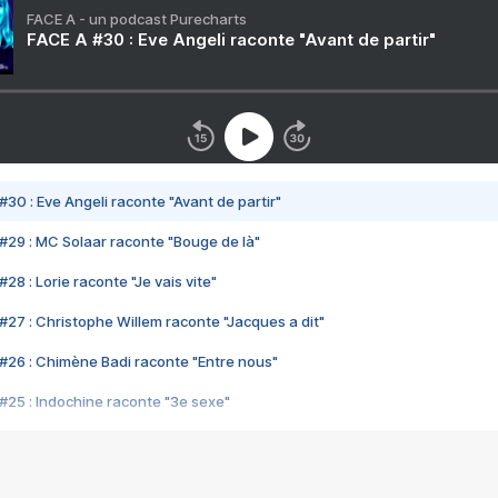
FACE A - un podcast Purecharts
FACE A #30 : Eve Angeli raconte "Avant de partir"
#30 : Eve Angeli raconte "Avant de partir"
#29 : MC Solaar raconte "Bouge de là"
28 : Lorie raconte "Je vais vite"
#27 : Christophe Willem raconte "Jacques a dit"
#26 : Chimène Badi raconte "Entre nous"
#25 : Indochine raconte "3e sexe"
#24 : Zaho raconte "C'est chelou"
#23 : Patrick Bruel raconte "Au café des délices"