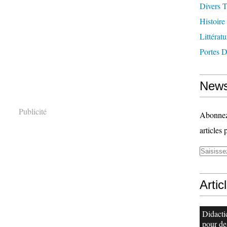
Divers T
Histoire
Littératu
Portes 
News
Publicité
Abonnez-
articles 
Artic
Didacti
pour de