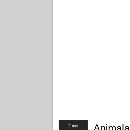
Animala
2 mai