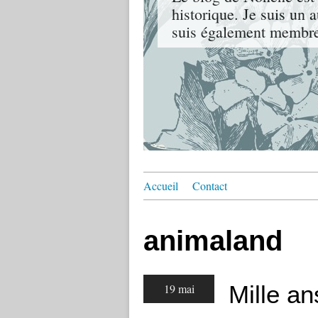
historique. Je suis un 
suis également membre 
Accueil
Contact
animaland
Mille an
19 mai