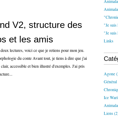
Animala
Animala
"Chroni
nd V2, structure des
"Je suis 
"Je suis
s et les amis
Links
deux lectures, voici ce que je retiens pour mon jeu.
Caté
hologie du conte Avant tout, je tiens à dire que j'ai
t clair, accessible et bien illustré d'exemples. J'ai pris
Agone
(
cture...
Général
Chroniq
Ice War
Animal
Liens
(2