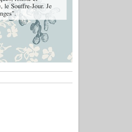
, le Souffre-Jour. Je
nges".