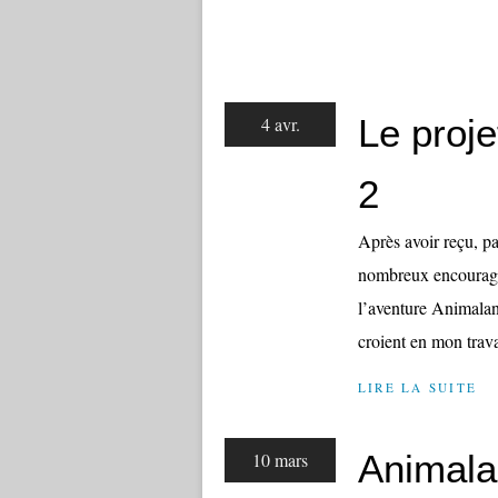
Le proj
4 avr.
2
Après avoir reçu, pa
nombreux encouragem
l’aventure Animaland
croient en mon trav
LIRE LA SUITE
Animalan
10 mars