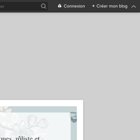
Connexion
+
Créer mon blog
ues, rôliste et