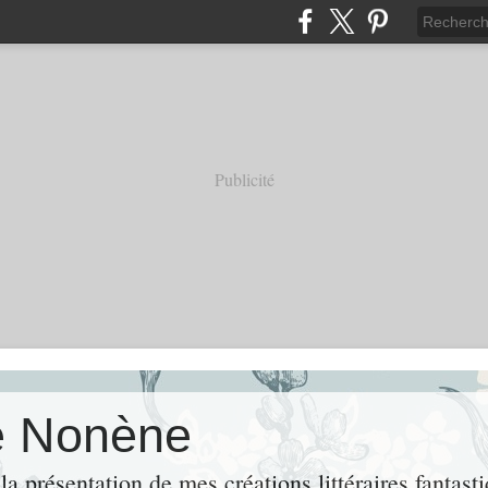
Publicité
e Nonène
 présentation de mes créations littéraires fantastiq