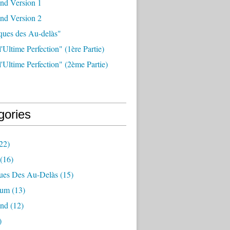
nd Version 1
nd Version 2
ques des Au-delàs"
l'Ultime Perfection" (1ère Partie)
 l'Ultime Perfection" (2ème Partie)
gories
22)
(16)
ues Des Au-Delàs
(15)
ium
(13)
and
(12)
)