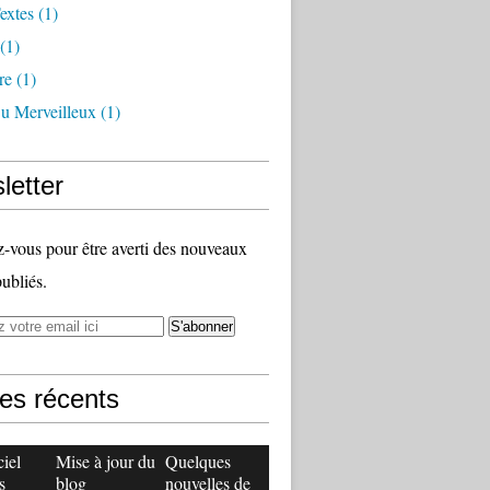
extes
(1)
(1)
re
(1)
Du Merveilleux
(1)
letter
vous pour être averti des nouveaux
publiés.
les récents
ciel
Mise à jour du
Quelques
s
blog
nouvelles de