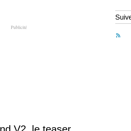
Suiv
Publicité
nd V2, le teaser