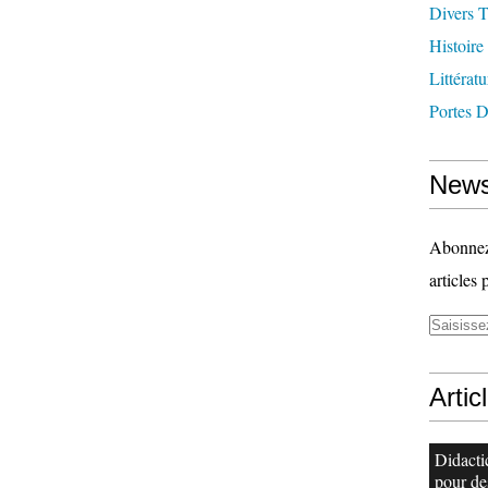
Divers T
Histoire
Littératu
Portes 
News
Abonnez-
articles 
Artic
Didacti
pour de