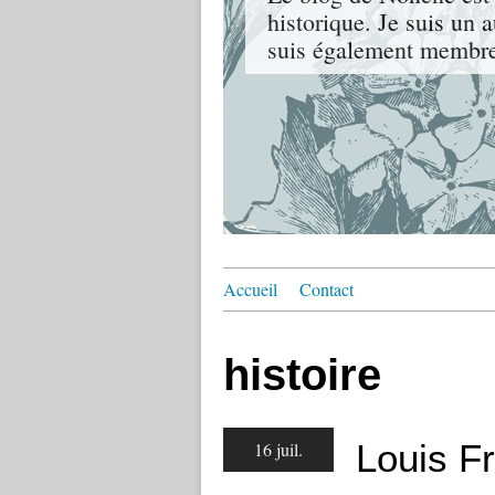
historique. Je suis un 
suis également membre 
Accueil
Contact
histoire
Louis F
16 juil.