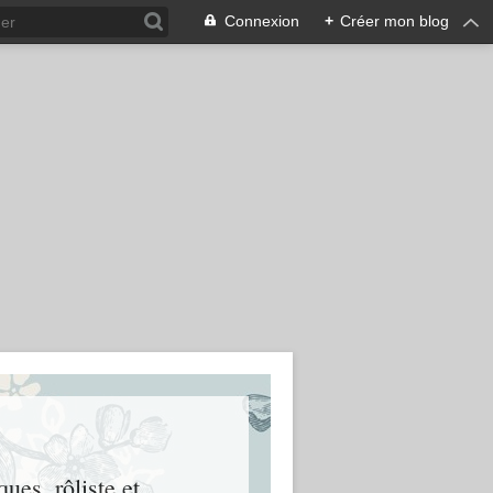
Connexion
+
Créer mon blog
ues, rôliste et