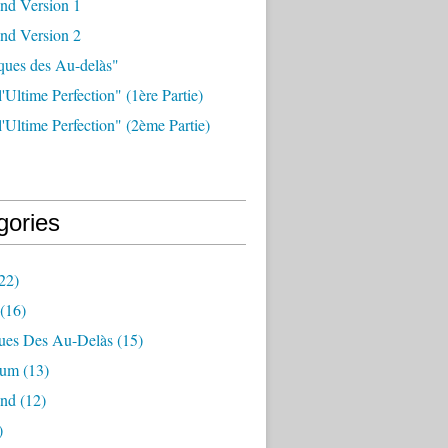
nd Version 1
nd Version 2
ques des Au-delàs"
l'Ultime Perfection" (1ère Partie)
 l'Ultime Perfection" (2ème Partie)
gories
22)
(16)
ues Des Au-Delàs
(15)
ium
(13)
and
(12)
)