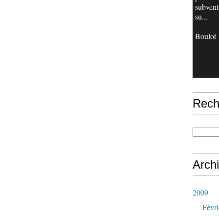
subvent
su...
Boulot
Rech
Arch
2009
Févri