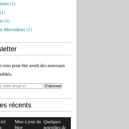
extes
(1)
(1)
re
(1)
Du Merveilleux
(1)
letter
vous pour être averti des nouveaux
publiés.
les récents
ciel
Mise à jour du
Quelques
s
blog
nouvelles de