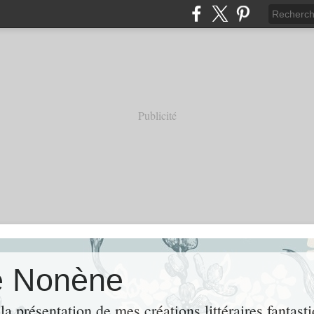
Publicité
e Nonène
 présentation de mes créations littéraires fantastiq