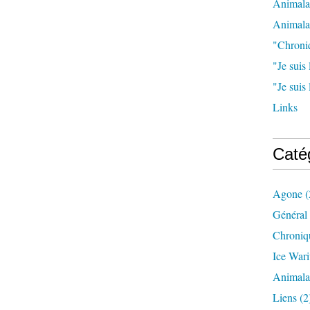
Animala
Animala
"Chroni
"Je suis 
"Je suis
Links
Caté
Agone
(
Général
Chroniq
Ice War
Animal
Liens
(2