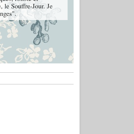
, le Souffre-Jour. Je
nges".