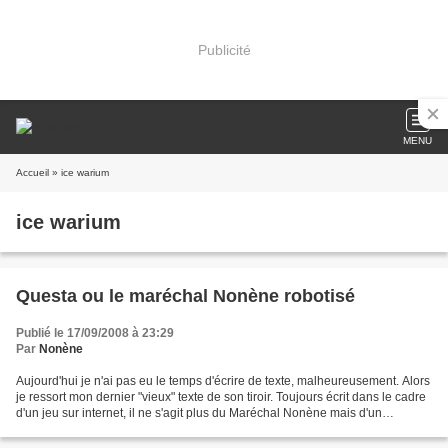
Publicité
MENU
Accueil
» ice warium
ice warium
Questa ou le maréchal Nonène robotisé
Publié le 17/09/2008 à 23:29
Par
Nonène
Aujourd'hui je n'ai pas eu le temps d'écrire de texte, malheureusement. Alors
je ressort mon dernier "vieux" texte de son tiroir. Toujours écrit dans le cadre
d'un jeu sur internet, il ne s'agit plus du Maréchal Nonène mais d'un
nouveau personnage : Questa,...