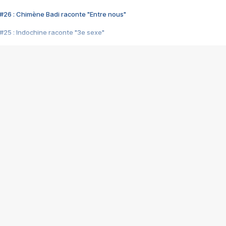
#26 : Chimène Badi raconte "Entre nous"
#25 : Indochine raconte "3e sexe"
#24 : Zaho raconte "C'est chelou"
#23 : Patrick Bruel raconte "Au café des délices"
#22 : Kyo raconte "Le chemin"
#21 : Nolwenn Leroy raconte "Cassé"
#20 : Patrick Hernandez raconte "Born to be alive"
#19 : Lorie raconte "Près de moi"
#18 : Michael Jones raconte "A nos actes manqués" (avec Jean-Jacque
#17 : Khaled raconte "Aïcha"
#16 : Corneille raconte "Parce qu'on vient de loin"
#15 : Indochine raconte "L'aventurier"