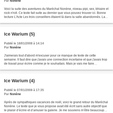
Par
Nonène
Voici la suite des aventures du Maréchal Nonène, niveau pipi, sex, bhiaire et
rock n'roll. Ce texte fait suite au dernier que vous pouvez trouver ici. Bonne
lecture L'Acte Les trois conseillers étaient là dans la salle abandonnés. La
pluie avait cessé...
Ice Warium (5)
Publié le 18/01/2008 à 14:14
Par
Nonène
J'aimerais tout d'abord m'excuser pour ce manque de texte de cette
semaine. Il faut dire que j'avais une connection incertaine et que j'avais trop
de travail pour écrire comme je le souhaitais. Mais je vais me faire
pardonner de la manière suivante :...
Ice Warium (4)
Publié le 07/01/2008 à 17:35
Par
Nonène
Après de sympathiques vacances de noël, voici le grand retour du Maréchal
Nonène. Le texte que je vous propose avait été écrit sans autre objectif que
le plaisir d’écrire et d’amuser la galerie. Je me souviens m’être beaucoup