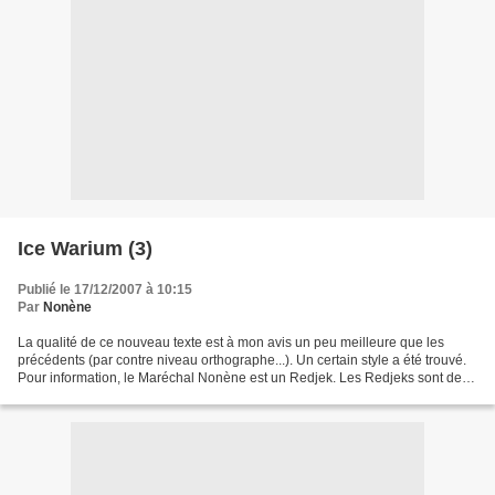
Ice Warium (3)
Publié le 17/12/2007 à 10:15
Par
Nonène
La qualité de ce nouveau texte est à mon avis un peu meilleure que les
précédents (par contre niveau orthographe...). Un certain style a été trouvé.
Pour information, le Maréchal Nonène est un Redjek. Les Redjeks sont des
être humanoïde du type Yoda de...