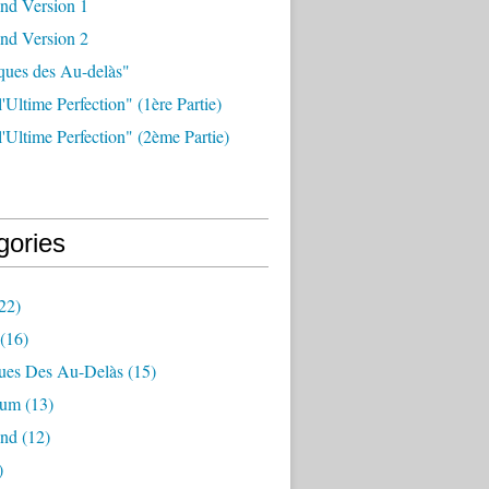
nd Version 1
nd Version 2
ques des Au-delàs"
l'Ultime Perfection" (1ère Partie)
 l'Ultime Perfection" (2ème Partie)
gories
22)
(16)
ues Des Au-Delàs
(15)
ium
(13)
and
(12)
)