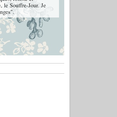
, le Souffre-Jour. Je
nges".