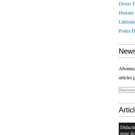
Divers T
Histoire
Littératu
Portes 
News
Abonnez-
articles 
Artic
Didacti
pour de