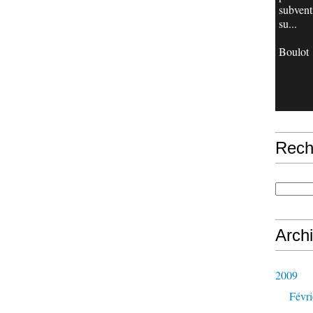
subvent
su...
Boulot
Rech
Arch
2009
Févri