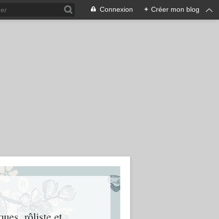
Connexion
+
Créer mon blog
ues, rôliste et