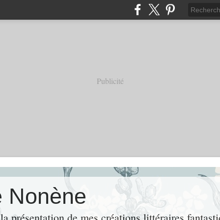
Publicité
e Nonène
 présentation de mes créations littéraires fantastiq