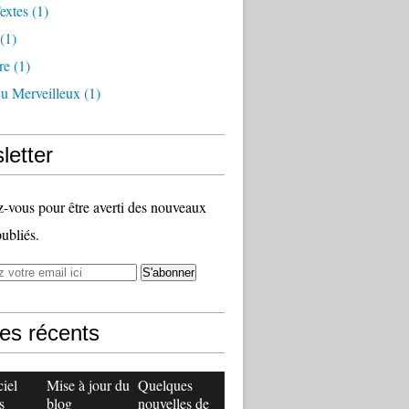
extes
(1)
(1)
re
(1)
Du Merveilleux
(1)
letter
vous pour être averti des nouveaux
publiés.
les récents
ciel
Mise à jour du
Quelques
s
blog
nouvelles de