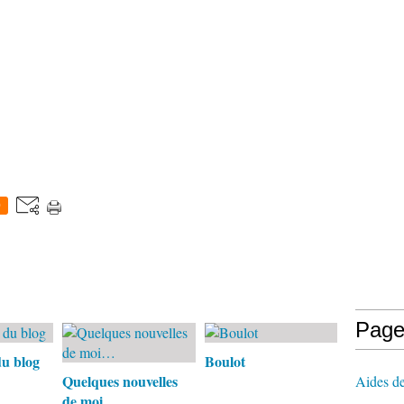
0
Page
du blog
Boulot
Quelques nouvelles
Aides de
de moi…