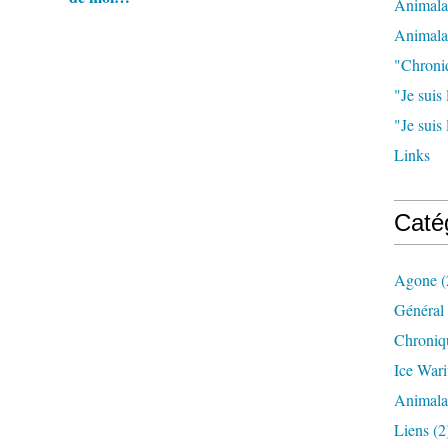
Animala
Animala
"Chroni
"Je suis 
"Je suis
Links
Caté
Agone
(
Général
Chroniq
Ice War
Animal
Liens
(2