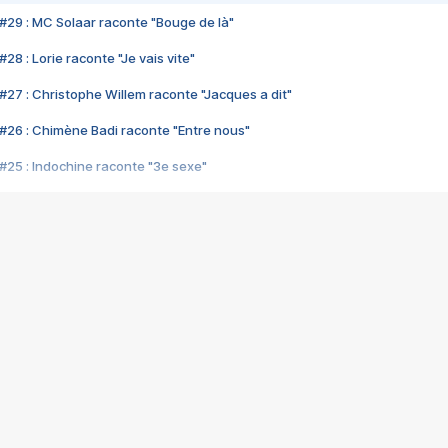
#29 : MC Solaar raconte "Bouge de là"
28 : Lorie raconte "Je vais vite"
#27 : Christophe Willem raconte "Jacques a dit"
#26 : Chimène Badi raconte "Entre nous"
#25 : Indochine raconte "3e sexe"
#24 : Zaho raconte "C'est chelou"
#23 : Patrick Bruel raconte "Au café des délices"
#22 : Kyo raconte "Le chemin"
#21 : Nolwenn Leroy raconte "Cassé"
#20 : Patrick Hernandez raconte "Born to be alive"
#19 : Lorie raconte "Près de moi"
#18 : Michael Jones raconte "A nos actes manqués" (avec Jean-Jacque