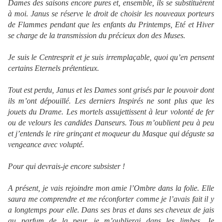
Dames des saisons encore pures et, ensemble, ils se substituèrent
à moi. Janus se réserve le droit de choisir les nouveaux porteurs
de Flammes pendant que les enfants du Printemps, Eté et Hiver
se charge de la transmission du précieux don des Muses.
Je suis le Centresprit et je suis irremplaçable, quoi qu’en pensent
certains Eternels prétentieux.
Tout est perdu, Janus et les Dames sont grisés par le pouvoir dont
ils m’ont dépouillé. Les derniers Inspirés ne sont plus que les
jouets du Drame. Les mortels assujettissent à leur volonté de fer
ou de velours les candides Danseurs. Tous m’oublient peu à peu
et j’entends le rire grinçant et moqueur du Masque qui déguste sa
vengeance avec volupté.
Pour qui devrais-je encore subsister !
A présent, je vais rejoindre mon amie l’Ombre dans la folie. Elle
saura me comprendre et me réconforter comme je l’avais fait il y
a longtemps pour elle. Dans ses bras et dans ses cheveux de jais
au parfum de la peur, je m’oublierai dans les limbes. Je