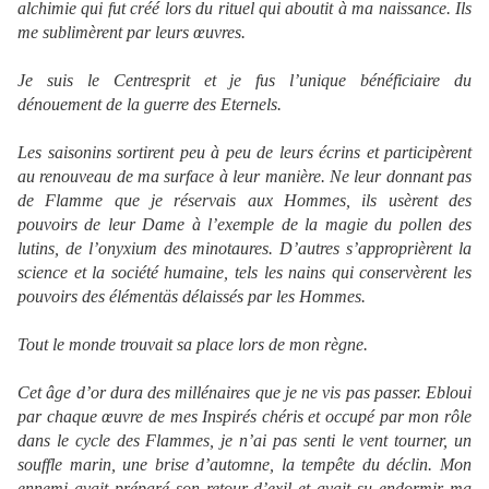
alchimie qui fut créé lors du rituel qui aboutit à ma naissance. Ils
me sublimèrent par leurs œuvres.
Je suis le Centresprit et je fus l’unique bénéficiaire du
dénouement de la guerre des Eternels.
Les saisonins sortirent peu à peu de leurs écrins et participèrent
au renouveau de ma surface à leur manière. Ne leur donnant pas
de Flamme que je réservais aux Hommes, ils usèrent des
pouvoirs de leur Dame à l’exemple de la magie du pollen des
lutins, de l’onyxium des minotaures. D’autres s’approprièrent la
science et la société humaine, tels les nains qui conservèrent les
pouvoirs des élémentäs délaissés par les Hommes.
Tout le monde trouvait sa place lors de mon règne.
Cet âge d’or dura des millénaires que je ne vis pas passer. Ebloui
par chaque œuvre de mes Inspirés chéris et occupé par mon rôle
dans le cycle des Flammes, je n’ai pas senti le vent tourner, un
souffle marin, une brise d’automne, la tempête du déclin. Mon
ennemi avait préparé son retour d’exil et avait su endormir ma